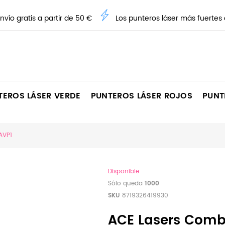
nvío gratis a partir de 50 €
Los punteros láser más fuertes
TEROS LÁSER VERDE
PUNTEROS LÁSER ROJOS
PUNT
AVP1
Disponible
Sólo queda
1000
SKU
8719326419930
ACE Lasers Combi